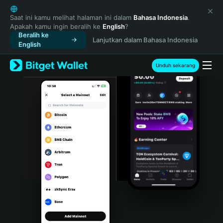
English
日本語
Saat ini kamu melihat halaman ini dalam
Bahasa Indonesia
.
Apakah kamu ingin beralih ke
English
?
Tiếng Việt
Beralih ke
Lanjutkan dalam Bahasa Indonesia
Русский
English
Español (Latinoamérica)
Türkçe
Unduh sekarang
Italiano
Français
Deutsch
简体中文
繁體中文
Português (Portugal)
Bahasa Indonesia
ภาษาไทย
हिन्दी
বাংলা
Español
Português (Brasil)
Español (Argentina)