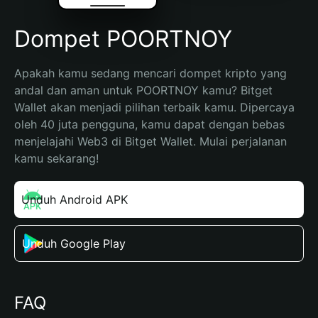
Dompet POORTNOY
Apakah kamu sedang mencari dompet kripto yang 
andal dan aman untuk POORTNOY kamu? Bitget 
Wallet akan menjadi pilihan terbaik kamu. Dipercaya 
oleh 40 juta pengguna, kamu dapat dengan bebas 
menjelajahi Web3 di Bitget Wallet. Mulai perjalanan 
kamu sekarang!
Unduh Android APK
Unduh Google Play
FAQ