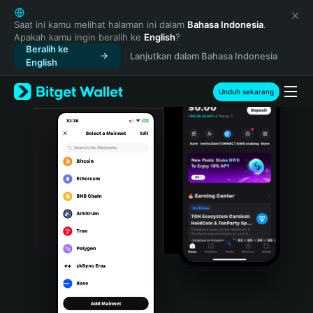
English
日本語
Saat ini kamu melihat halaman ini dalam
Bahasa Indonesia
.
Apakah kamu ingin beralih ke
English
?
Tiếng Việt
Beralih ke
Lanjutkan dalam Bahasa Indonesia
Русский
English
Español (Latinoamérica)
Türkçe
Unduh sekarang
Italiano
Français
Deutsch
简体中文
繁體中文
Português (Portugal)
Bahasa Indonesia
ภาษาไทย
हिन्दी
বাংলা
Español
Português (Brasil)
Español (Argentina)