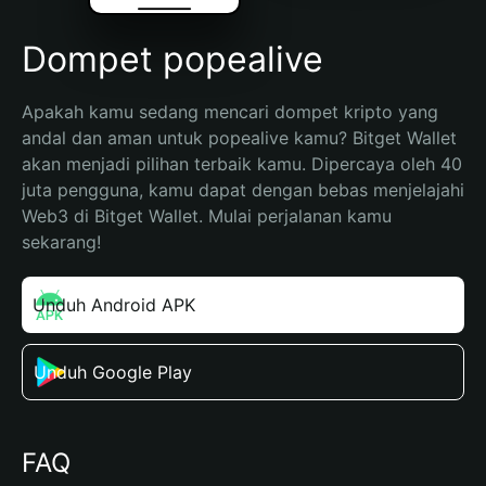
Dompet popealive
Apakah kamu sedang mencari dompet kripto yang 
andal dan aman untuk popealive kamu? Bitget Wallet 
akan menjadi pilihan terbaik kamu. Dipercaya oleh 40 
juta pengguna, kamu dapat dengan bebas menjelajahi 
Web3 di Bitget Wallet. Mulai perjalanan kamu 
sekarang!
Unduh Android APK
Unduh Google Play
FAQ