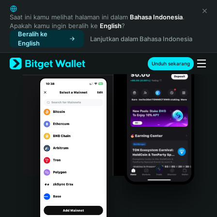
English
日本語
Saat ini kamu melihat halaman ini dalam
Bahasa Indonesia
.
Apakah kamu ingin beralih ke
English
?
Tiếng Việt
Beralih ke
Lanjutkan dalam Bahasa Indonesia
Русский
English
Español (Latinoamérica)
Türkçe
Unduh sekarang
Italiano
Français
Deutsch
简体中文
繁體中文
Português (Portugal)
Bahasa Indonesia
ภาษาไทย
हिन्दी
বাংলা
Español
Português (Brasil)
Español (Argentina)