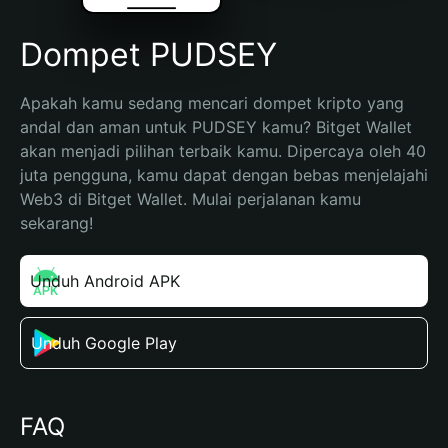
Dompet PUDSEY
Apakah kamu sedang mencari dompet kripto yang 
andal dan aman untuk PUDSEY kamu? Bitget Wallet 
akan menjadi pilihan terbaik kamu. Dipercaya oleh 40 
juta pengguna, kamu dapat dengan bebas menjelajahi 
Web3 di Bitget Wallet. Mulai perjalanan kamu 
sekarang!
Unduh Android APK
Unduh Google Play
FAQ