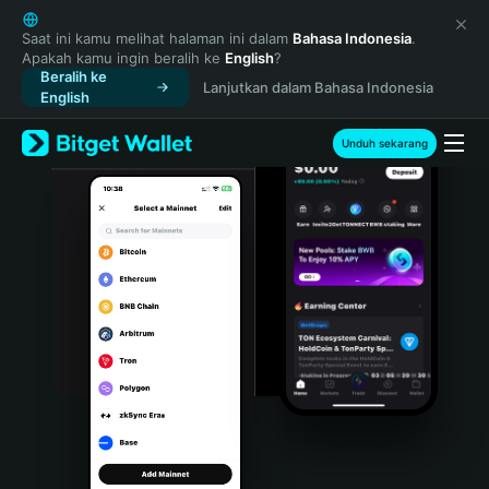
English
日本語
Saat ini kamu melihat halaman ini dalam
Bahasa Indonesia
.
Apakah kamu ingin beralih ke
English
?
Tiếng Việt
Beralih ke
Lanjutkan dalam Bahasa Indonesia
Русский
English
Español (Latinoamérica)
Türkçe
Unduh sekarang
Italiano
Français
Deutsch
简体中文
繁體中文
Português (Portugal)
Bahasa Indonesia
ภาษาไทย
हिन्दी
বাংলা
Español
Português (Brasil)
Español (Argentina)