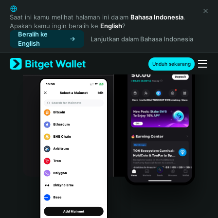
English
日本語
Saat ini kamu melihat halaman ini dalam
Bahasa Indonesia
.
Apakah kamu ingin beralih ke
English
?
Tiếng Việt
Beralih ke
Lanjutkan dalam Bahasa Indonesia
Русский
English
Español (Latinoamérica)
Türkçe
Unduh sekarang
Italiano
Français
Deutsch
简体中文
繁體中文
Português (Portugal)
Bahasa Indonesia
ภาษาไทย
हिन्दी
বাংলা
Español
Português (Brasil)
Español (Argentina)