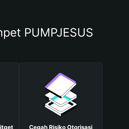
mpet PUMPJESUS
itget
Cegah Risiko Otorisasi