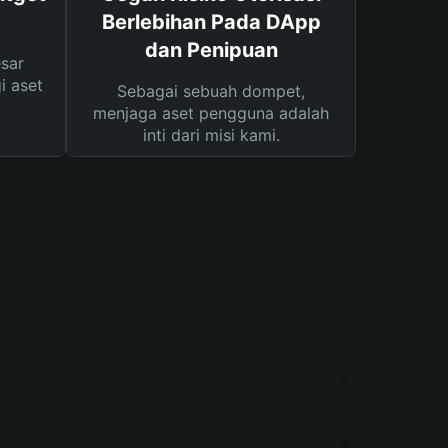
Berlebihan Pada DApp
dan Penipuan
sar
i aset
Sebagai sebuah dompet,
menjaga aset pengguna adalah
inti dari misi kami.