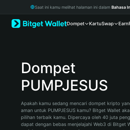
English
Saat ini kamu melihat halaman ini dalam
Bahasa I
日本語
Tiếng Việt
Dompet
Kartu
Swap
Earn
Русский
Español (Latinoamérica)
Türkçe
Italiano
Français
Deutsch
Dompet
简体中文
繁體中文
PUMPJESUS
Português (Portugal)
Bahasa Indonesia
ภาษาไทย
हिन्दी
Apakah kamu sedang mencari dompet kripto yang
বাংলা
aman untuk PUMPJESUS kamu? Bitget Wallet akan
Español
pilihan terbaik kamu. Dipercaya oleh 40 juta pen
Português (Brasil)
dapat dengan bebas menjelajahi Web3 di Bitget Wa
Español (Argentina)