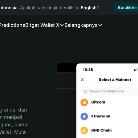
ndonesia
. Apakah kamu ingin beralih ke
English
?
Beralih ke
Predictions
Bitget Wallet X
Selengkapnya
 andal dan 
 menjadi 
gguna, kamu 
llet. Mulai 