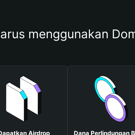
harus menggunakan Do
Dapatkan Airdrop
Dana Perlindungan B