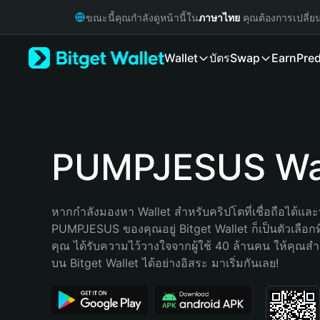
English
ขณะนี้คุณกำลังดูหน้านี้ใน
ภาษาไทย
คุณต้องการเปลี่ย
日本語
Tiếng Việt
Wallet
บัตร
Swap
Earn
Pred
Русский
Español (Latinoamérica)
Türkçe
Italiano
Français
Deutsch
PUMPJESUS Wal
简体中文
繁體中文
Português (Portugal)
หากกำลังมองหา Wallet สำหรับคริปโตที่เชื่อถือได้และป
Bahasa Indonesia
PUMPJESUS ของคุณอยู่ Bitget Wallet ก็เป็นตัวเลือกที่
ภาษาไทย
คุณ ได้รับความไว้วางใจจากผู้ใช้ 40 ล้านคน ให้คุณ
हिन्दी
บน Bitget Wallet ได้อย่างอิสระ มาเริ่มกันเลย!
বাংলা
Español
Português (Brasil)
Español (Argentina)