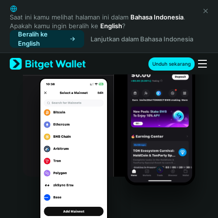
English
日本語
Saat ini kamu melihat halaman ini dalam
Bahasa Indonesia
.
Apakah kamu ingin beralih ke
English
?
Tiếng Việt
Beralih ke
Lanjutkan dalam Bahasa Indonesia
Русский
English
Español (Latinoamérica)
Türkçe
Unduh sekarang
Italiano
Français
Deutsch
简体中文
繁體中文
Português (Portugal)
Bahasa Indonesia
ภาษาไทย
हिन्दी
বাংলা
Español
Português (Brasil)
Español (Argentina)