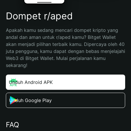
Dompet r/aped
Apakah kamu sedang mencari dompet kripto yang 
andal dan aman untuk r/aped kamu? Bitget Wallet 
akan menjadi pilihan terbaik kamu. Dipercaya oleh 40 
juta pengguna, kamu dapat dengan bebas menjelajahi 
Web3 di Bitget Wallet. Mulai perjalanan kamu 
sekarang!
Unduh Android APK
Unduh Google Play
FAQ