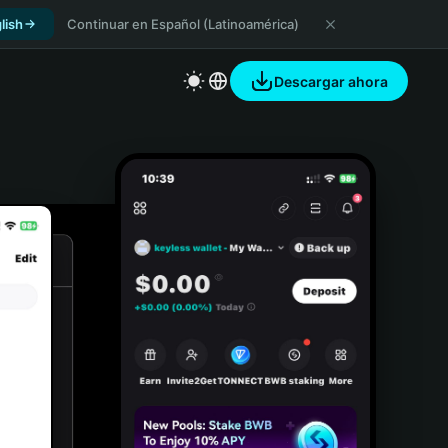
lish
Continuar en Español (Latinoamérica)
Descargar ahora