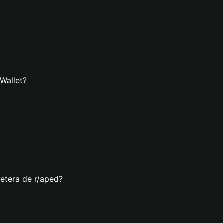
 Wallet?
letera de r/aped?