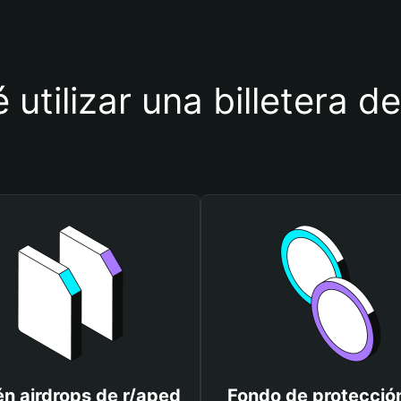
 utilizar una billetera d
n airdrops de r/aped
Fondo de protecció