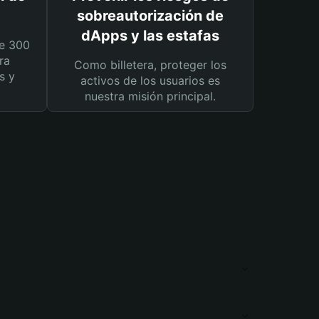
sobreautorización de
dApps y las estafas
e 300
ra
Como billetera, proteger los
s y
activos de los usuarios es
nuestra misión principal.