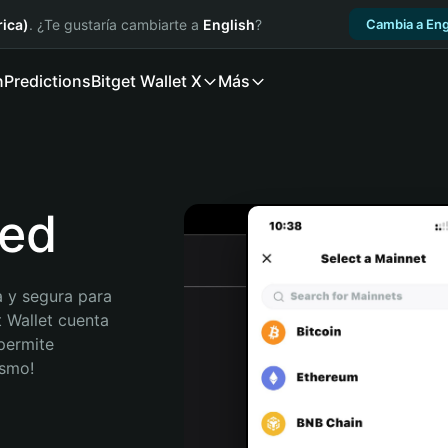
ica)
. ¿Te gustaría cambiarte a
English
?
Cambia a Eng
n
Predictions
Bitget Wallet X
Más
ped
 y segura para 
t Wallet cuenta 
permite 
ismo!