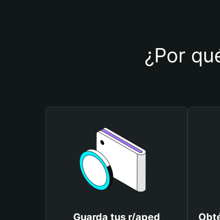
¿Por qué
Guarda tus r/aped
Obté