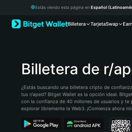
English
Estás viendo esta página en
Español (Latinoamér
日本語
Tiếng Việt
Billetera
Tarjeta
Swap
Ear
Русский
Español (Latinoamérica)
Türkçe
Italiano
Français
Deutsch
Billetera de r/a
简体中文
繁體中文
Português (Portugal)
¿Estás buscando una billetera cripto de confianza
Bahasa Indonesia
tus r/aped? Bitget Wallet es la opción ideal. Bitge
ภาษาไทย
con la confianza de 40 millones de usuarios y te 
हिन्दी
explorar libremente la Web3. ¡Comienza ahora m
বাংলা
Español
Português (Brasil)
Español (Argentina)