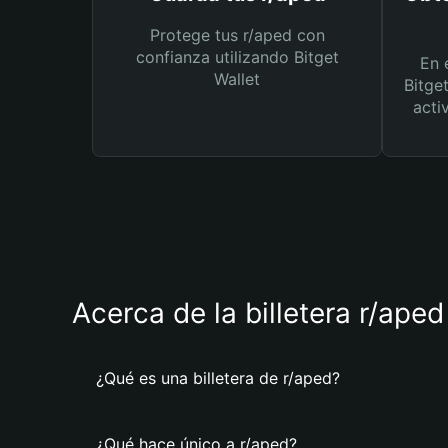
Protege tus r/aped con
confianza utilizando Bitget
En 
Wallet
Bitge
acti
Acerca de la billetera r/aped
¿Qué es una billetera de r/aped?
¿Qué hace único a r/aped?