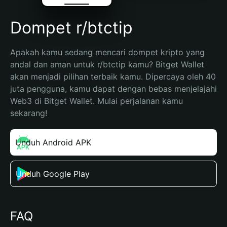
Dompet r/btctip
Apakah kamu sedang mencari dompet kripto yang 
andal dan aman untuk r/btctip kamu? Bitget Wallet 
akan menjadi pilihan terbaik kamu. Dipercaya oleh 40 
juta pengguna, kamu dapat dengan bebas menjelajahi 
Web3 di Bitget Wallet. Mulai perjalanan kamu 
sekarang!
Unduh Android APK
Unduh Google Play
FAQ