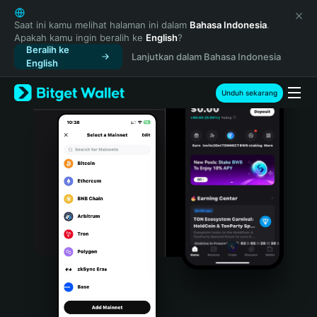
English
日本語
Saat ini kamu melihat halaman ini dalam
Bahasa Indonesia
.
Apakah kamu ingin beralih ke
English
?
Tiếng Việt
Beralih ke
Lanjutkan dalam Bahasa Indonesia
Русский
English
Español (Latinoamérica)
Türkçe
Unduh sekarang
Italiano
Français
Deutsch
简体中文
繁體中文
Português (Portugal)
Bahasa Indonesia
ภาษาไทย
हिन्दी
বাংলা
Español
Português (Brasil)
Español (Argentina)