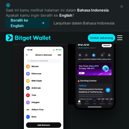
English
日本語
Saat ini kamu melihat halaman ini dalam
Bahasa Indonesia
.
Apakah kamu ingin beralih ke
English
?
Tiếng Việt
Beralih ke
Lanjutkan dalam Bahasa Indonesia
Русский
English
Español (Latinoamérica)
Türkçe
Unduh sekarang
Italiano
Français
Deutsch
简体中文
繁體中文
Português (Portugal)
Bahasa Indonesia
ภาษาไทย
हिन्दी
বাংলা
Español
Português (Brasil)
Español (Argentina)