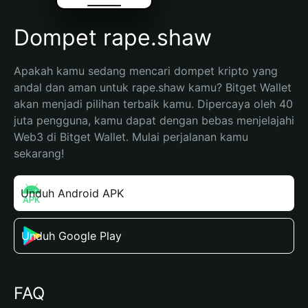
Dompet rape.shaw
Apakah kamu sedang mencari dompet kripto yang 
andal dan aman untuk rape.shaw kamu? Bitget Wallet 
akan menjadi pilihan terbaik kamu. Dipercaya oleh 40 
juta pengguna, kamu dapat dengan bebas menjelajahi 
Web3 di Bitget Wallet. Mulai perjalanan kamu 
sekarang!
Unduh Android APK
Unduh Google Play
FAQ