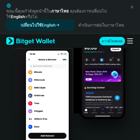
English
日本語
ขณะนี้คุณกำลังดูหน้านี้ใน
ภาษาไทย
คุณต้องการเปลี่ยนไป
ใช้
English
หรือไม่
Tiếng Việt
เปลี่ยนไปใช้English
ดำเนินการต่อในภาษาไทย
Русский
Español (Latinoamérica)
Türkçe
ดาวน์โหลดเลย
Italiano
Français
Deutsch
简体中文
繁體中文
Português (Portugal)
Bahasa Indonesia
ภาษาไทย
हिन्दी
বাংলা
Español
Português (Brasil)
Español (Argentina)