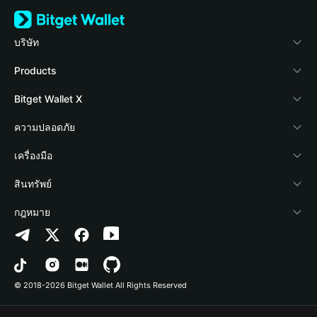
บริษัท
เกี่ยวกับ Bitget Wallet
Products
Blog
Crypto Card
Bitget Wallet X
Academy
Stablecoin Earn
นักพัฒนา
ความปลอดภัย
ข่าวสารด้านคริปโต
Payfi Crypto
เชื่อมต่อ Wallet
Protection Fund
เครื่องมือ
ศูนย์ช่วยเหลือ
Crypto Swap API
Bitget Wallet Pay
เทคโนโลยีความปลอดภัย
ซื้อคริปโต
สินทรัพย์
ติดต่อเรา
Altcoin Season Index
ลิสต์โปรเจกต์
การตรวจจับการอนุญาต
Arbitrum
กฎหมาย
ทรัพยากรข้อมูลของแบรนด์
Prediction Markets
การตรวจจับสัญญา
Avalanche
นโยบายความเป็นส่วนตัว
อาชีพ
DApp
การโอนเป็นชุด
Bitcoin
ข้อตกลงในการใช้บริการ
© 2018-2026 Bitget Wallet All Rights Reserved
การยืนยันช่องทางอย่างเป็นทางการ
Trade
BNB Chain
Risk Disclosure