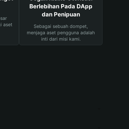
Berlebihan Pada DApp
dan Penipuan
sar
i aset
Sebagai sebuah dompet,
menjaga aset pengguna adalah
inti dari misi kami.