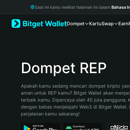
English
Saat ini kamu melihat halaman ini dalam
Bahasa I
日本語
Tiếng Việt
Dompet
Kartu
Swap
Earn
Русский
Español (Latinoamérica)
Türkçe
Italiano
Français
Deutsch
Dompet REP
简体中文
繁體中文
Português (Portugal)
Apakah kamu sedang mencari dompet kripto yang
Bahasa Indonesia
aman untuk REP kamu? Bitget Wallet akan menjadi 
ภาษาไทย
terbaik kamu. Dipercaya oleh 40 juta pengguna, 
हिन्दी
dengan bebas menjelajahi Web3 di Bitget Wallet. M
বাংলা
perjalanan kamu sekarang!
Español
Português (Brasil)
Español (Argentina)