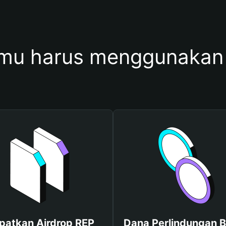
mu harus menggunakan
patkan Airdrop REP
Dana Perlindungan B