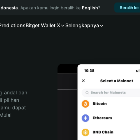
ndonesia
. Apakah kamu ingin beralih ke
English
?
Beralih ke
Predictions
Bitget Wallet X
Selengkapnya
 andal dan 
pilihan 
kamu dapat 
ulai 