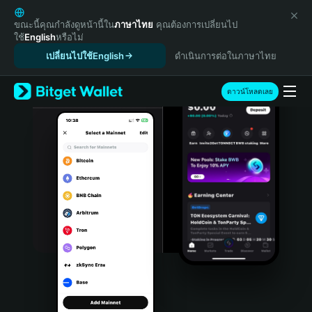
English
日本語
ขณะนี้คุณกำลังดูหน้านี้ใน
ภาษาไทย
คุณต้องการเปลี่ยนไป
ใช้
English
หรือไม่
Tiếng Việt
เปลี่ยนไปใช้English
ดำเนินการต่อในภาษาไทย
Русский
Español (Latinoamérica)
Türkçe
ดาวน์โหลดเลย
Italiano
Français
Deutsch
简体中文
繁體中文
Português (Portugal)
Bahasa Indonesia
ภาษาไทย
हिन्दी
বাংলা
Español
Português (Brasil)
Español (Argentina)