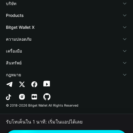
บริษัท
เกี่ยวกับ Bitget Wallet
Products
Blog
Crypto Card
Bitget Wallet X
Academy
Stablecoin Earn
นักพัฒนา
ความปลอดภัย
ข่าวสารด้านคริปโต
Payfi Crypto
เชื่อมต่อ Wallet
Protection Fund
เครื่องมือ
ศูนย์ช่วยเหลือ
Crypto Swap API
Bitget Wallet Pay
เทคโนโลยีความปลอดภัย
ซื้อคริปโต
สินทรัพย์
ติดต่อเรา
Altcoin Season Index
ลิสต์โปรเจกต์
การตรวจจับการอนุญาต
Arbitrum
กฎหมาย
ทรัพยากรข้อมูลของแบรนด์
Prediction Markets
การตรวจจับสัญญา
Avalanche
นโยบายความเป็นส่วนตัว
อาชีพ
DApp
การโอนเป็นชุด
Bitcoin
ข้อตกลงในการใช้บริการ
© 2018-2026 Bitget Wallet All Rights Reserved
การยืนยันช่องทางอย่างเป็นทางการ
Trade
BNB Chain
Risk Disclosure
รับโทเค็นใน 1 นาที: เริ่มในแอปได้เลย
RWA
Polygon