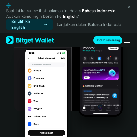
English
日本語
Saat ini kamu melihat halaman ini dalam
Bahasa Indonesia
.
Apakah kamu ingin beralih ke
English
?
Tiếng Việt
Beralih ke
Lanjutkan dalam Bahasa Indonesia
Русский
English
Español (Latinoamérica)
Türkçe
Unduh sekarang
Italiano
Français
Deutsch
简体中文
繁體中文
Português (Portugal)
Bahasa Indonesia
ภาษาไทย
हिन्दी
বাংলা
Español
Português (Brasil)
Español (Argentina)