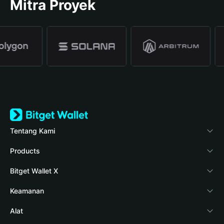
Mitra Proyek
Tentang Kami
Bitget Wallet
Products
Blog
Crypto Card
Bitget Wallet X
Verifikasi keaslian
Stablecoin Earn
Pengembang
Keamanan
Berita kripto
Payfi Crypto
Hubungkan dompet
Dana perlindungan
Alat