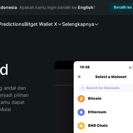
ndonesia
. Apakah kamu ingin beralih ke
English
?
Beralih ke
Predictions
Bitget Wallet X
Selengkapnya
ed
 andal dan 
jadi pilihan 
kamu dapat 
ulai 