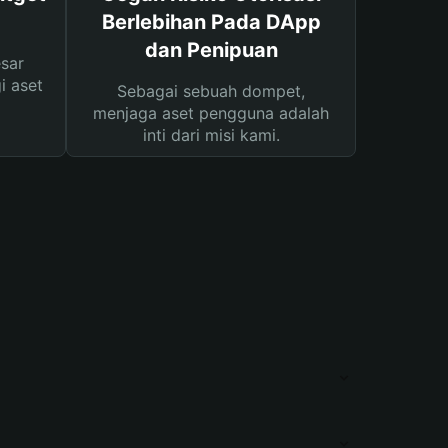
Berlebihan Pada DApp
dan Penipuan
sar
i aset
Sebagai sebuah dompet,
menjaga aset pengguna adalah
inti dari misi kami.