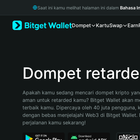
English
Saat ini kamu melihat halaman ini dalam
Bahasa I
日本語
Tiếng Việt
Dompet
Kartu
Swap
Earn
Русский
Español (Latinoamérica)
Türkçe
Italiano
Français
Deutsch
Dompet retard
简体中文
繁體中文
Português (Portugal)
Apakah kamu sedang mencari dompet kripto yang
Bahasa Indonesia
aman untuk retarded kamu? Bitget Wallet akan men
ภาษาไทย
terbaik kamu. Dipercaya oleh 40 juta pengguna, 
हिन्दी
dengan bebas menjelajahi Web3 di Bitget Wallet. M
বাংলা
perjalanan kamu sekarang!
Español
Português (Brasil)
Español (Argentina)