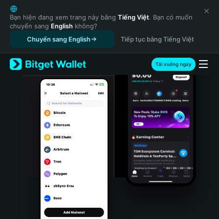
English
日本語
Bạn hiện đang xem trang này bằng
Tiếng Việt
. Bạn có muốn
chuyển sang
English
không?
Tiếng Việt
Chuyển sang English
Tiếp tục bằng Tiếng Việt
Русский
Español (Latinoamérica)
Türkçe
Tải xuống ngay
Italiano
Français
Deutsch
简体中文
繁體中文
Português (Portugal)
Bahasa Indonesia
ภาษาไทย
हिन्दी
বাংলা
Español
Português (Brasil)
Español (Argentina)