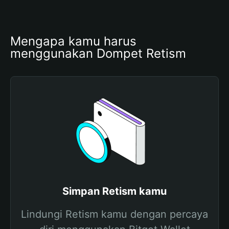
Mengapa kamu harus 
menggunakan Dompet Retism
Simpan Retism kamu
Lindungi Retism kamu dengan percaya