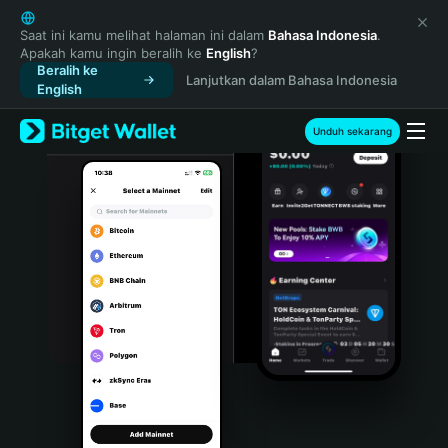
English
日本語
Saat ini kamu melihat halaman ini dalam
Bahasa Indonesia
.
Apakah kamu ingin beralih ke
English
?
Tiếng Việt
Beralih ke
Lanjutkan dalam Bahasa Indonesia
Русский
English
Español (Latinoamérica)
Türkçe
Unduh sekarang
Italiano
Français
Deutsch
简体中文
繁體中文
Português (Portugal)
Bahasa Indonesia
ภาษาไทย
हिन्दी
বাংলা
Español
Português (Brasil)
Español (Argentina)