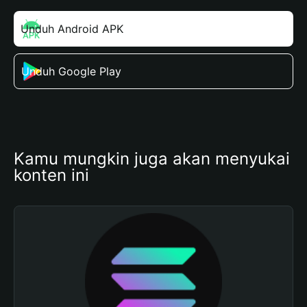
Unduh Android APK
Unduh Google Play
Kamu mungkin juga akan menyukai 
konten ini