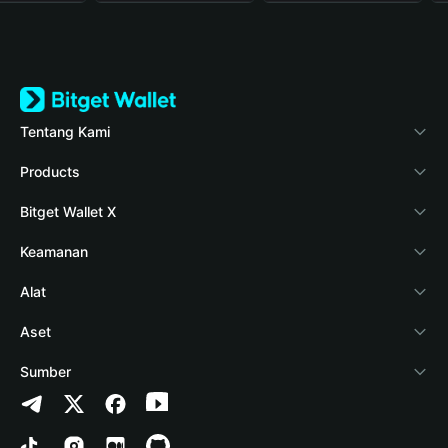
Tentang Kami
Bitget Wallet
Products
Blog
Crypto Card
Bitget Wallet X
Verifikasi keaslian
Stablecoin Earn
Pengembang
Keamanan
Berita kripto
Payfi Crypto
Hubungkan dompet
Dana perlindungan
Alat
Pusat Bantuan
Crypto Swap API
Bitget Wallet Pay
Teknologi keamanan
Beli kripto
Aset
Hubungi Kami
Altcoin Season Index
Listing proyek
Deteksi otorisasi
Arbitrum
Sumber
Sumber merek
Prediction Markets
Deteksi kontrak
Avalanche
Kebijakan Privasi