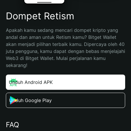
Dompet Retism
Apakah kamu sedang mencari dompet kripto yang 
andal dan aman untuk Retism kamu? Bitget Wallet 
akan menjadi pilihan terbaik kamu. Dipercaya oleh 40 
juta pengguna, kamu dapat dengan bebas menjelajahi 
Web3 di Bitget Wallet. Mulai perjalanan kamu 
sekarang!
Unduh Android APK
Unduh Google Play
FAQ