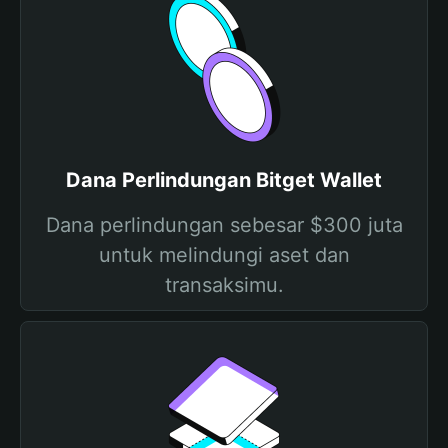
Dana Perlindungan Bitget Wallet
Dana perlindungan sebesar $300 juta
untuk melindungi aset dan
transaksimu.