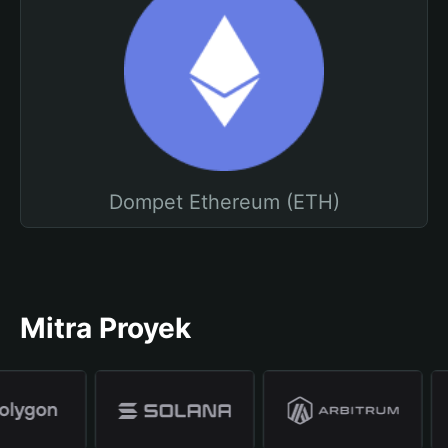
Dompet Ethereum (ETH)
Mitra Proyek