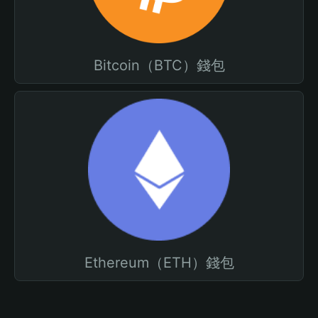
Bitcoin（BTC）錢包
Ethereum（ETH）錢包