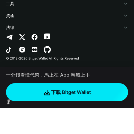
加密資訊
Payfi Crypto
連接錢包
風險保障基金
工具
幫助中心
Crypto Swap API
Bitget Wallet Pay
安全防護技術
快捷買幣
資產
‌聯繫我們
Altcoin Season Index
合作上架
授權檢測
Arbitrum
法律
品牌資源
Prediction Markets
合約檢測
Avalanche
隱私協議
工作機會
DApp
批次轉帳
Bitcoin
用戶使用協議
© 2018-2026 Bitget Wallet All Rights Reserved
官方渠道驗證
Trade
BNB Chain
Risk Disclosure
一分鐘看懂代幣，馬上在 App 輕鬆上手
RWA
Polygon
如何購買加密貨幣
下載 Bitget Wallet