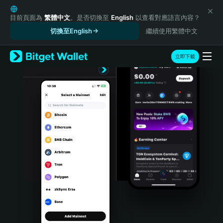
English
日本語
目前頁面為
繁體中文
。是否切換至
English
以查看對應語言內容？
Tiếng Việt
切換至English
繼續使用繁體中文
Русский
Español (Latinoamérica)
立即下載
Türkçe
Italiano
Français
Deutsch
简体中文
繁體中文
Português (Portugal)
Bahasa Indonesia
ภาษาไทย
हिन्दी
বাংলা
Español
Português (Brasil)
Español (Argentina)