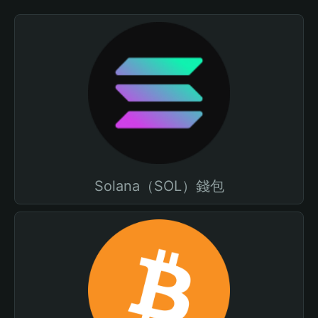
Solana（SOL）錢包