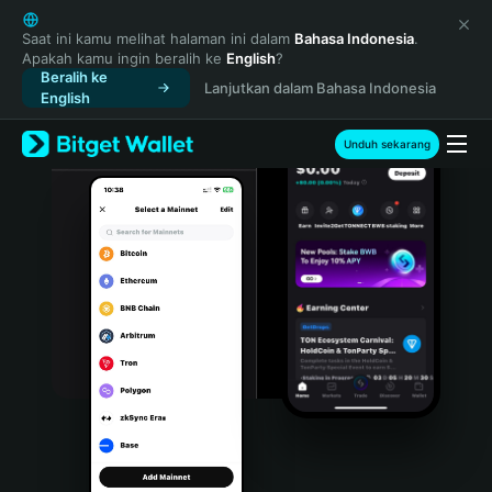
English
日本語
Saat ini kamu melihat halaman ini dalam
Bahasa Indonesia
.
Apakah kamu ingin beralih ke
English
?
Tiếng Việt
Beralih ke
Lanjutkan dalam Bahasa Indonesia
Русский
English
Español (Latinoamérica)
Türkçe
Unduh sekarang
Italiano
Français
Deutsch
简体中文
繁體中文
Português (Portugal)
Bahasa Indonesia
ภาษาไทย
हिन्दी
বাংলা
Español
Português (Brasil)
Español (Argentina)