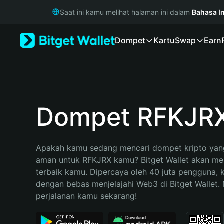
English
Saat ini kamu melihat halaman ini dalam
Bahasa I
日本語
Tiếng Việt
Dompet
Kartu
Swap
Earn
Русский
Español (Latinoamérica)
Türkçe
Italiano
Français
Deutsch
Dompet RFKJR
简体中文
繁體中文
Português (Portugal)
Apakah kamu sedang mencari dompet kripto yang
Bahasa Indonesia
aman untuk RFKJRX kamu? Bitget Wallet akan menj
ภาษาไทย
terbaik kamu. Dipercaya oleh 40 juta pengguna, 
हिन्दी
dengan bebas menjelajahi Web3 di Bitget Wallet. M
বাংলা
perjalanan kamu sekarang!
Español
Português (Brasil)
Español (Argentina)