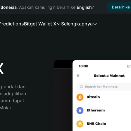
ndonesia
. Apakah kamu ingin beralih ke
English
?
Beralih ke
Predictions
Bitget Wallet X
Selengkapnya
X
 andal dan 
adi pilihan 
kamu dapat 
ulai 