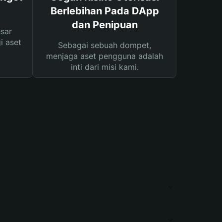
Berlebihan Pada DApp
dan Penipuan
sar
i aset
Sebagai sebuah dompet,
menjaga aset pengguna adalah
inti dari misi kami.