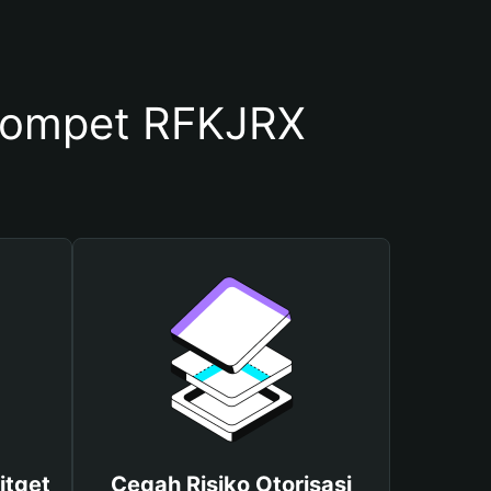
Dompet RFKJRX
itget
Cegah Risiko Otorisasi