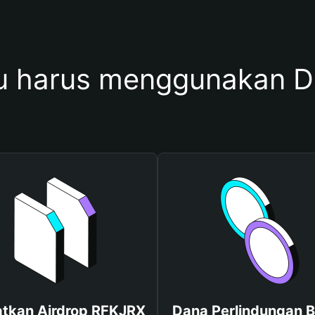
 harus menggunakan 
tkan Airdrop RFKJRX
Dana Perlindungan B