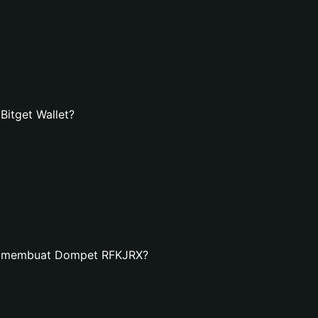
itget Wallet?
an membuat Dompet RFKJRX?