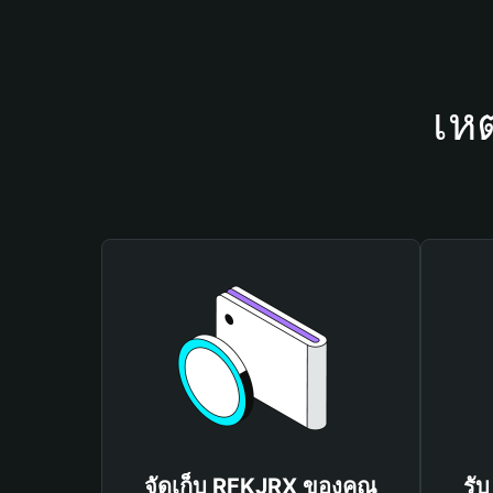
เห
จัดเก็บ RFKJRX ของคุณ
รั