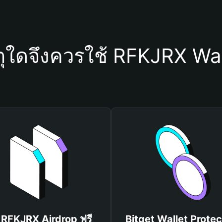
ตุใดจึงควรใช้ RFKJRX Wal
บ RFKJRX Airdrop ฟรี
Bitget Wallet Protec