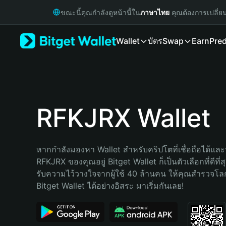
English
ขณะนี้คุณกำลังดูหน้านี้ใน
ภาษาไทย
คุณต้องการเปลี่ย
日本語
Tiếng Việt
Wallet
บัตร
Swap
Earn
Pred
Русский
Español (Latinoamérica)
Türkçe
Italiano
Français
Deutsch
RFKJRX Wallet
简体中文
繁體中文
Português (Portugal)
หากกำลังมองหา Wallet สำหรับคริปโตที่เชื่อถือได้และป
Bahasa Indonesia
RFKJRX ของคุณอยู่ Bitget Wallet ก็เป็นตัวเลือกที่ดีที่
ภาษาไทย
รับความไว้วางใจจากผู้ใช้ 40 ล้านคน ให้คุณสำรวจโ
हिन्दी
Bitget Wallet ได้อย่างอิสระ มาเริ่มกันเลย!
বাংলা
Español
Português (Brasil)
Español (Argentina)