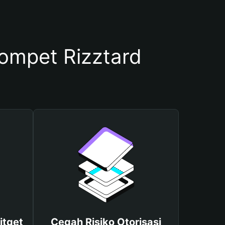
mpet Rizztard
itget
Cegah Risiko Otorisasi