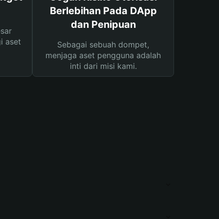
Berlebihan Pada DApp
dan Penipuan
sar
i aset
Sebagai sebuah dompet,
menjaga aset pengguna adalah
inti dari misi kami.