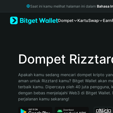
English
Saat ini kamu melihat halaman ini dalam
Bahasa I
日本語
Tiếng Việt
Dompet
Kartu
Swap
Earn
Русский
Español (Latinoamérica)
Türkçe
Italiano
Français
Deutsch
Dompet Rizztar
简体中文
繁體中文
Português (Portugal)
Apakah kamu sedang mencari dompet kripto yang
Bahasa Indonesia
aman untuk Rizztard kamu? Bitget Wallet akan men
ภาษาไทย
terbaik kamu. Dipercaya oleh 40 juta pengguna, 
हिन्दी
dengan bebas menjelajahi Web3 di Bitget Wallet. M
বাংলা
perjalanan kamu sekarang!
Español
Português (Brasil)
Español (Argentina)