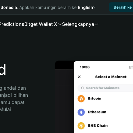
ndonesia
. Apakah kamu ingin beralih ke
English
?
Beralih ke
Predictions
Bitget Wallet X
Selengkapnya
d
 andal dan 
jadi pilihan 
kamu dapat 
ulai 