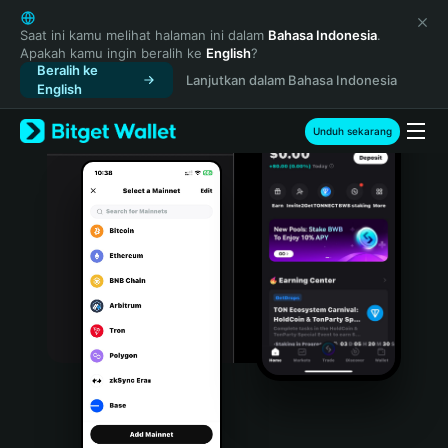
English
日本語
Saat ini kamu melihat halaman ini dalam
Bahasa Indonesia
.
Apakah kamu ingin beralih ke
English
?
Tiếng Việt
Beralih ke
Lanjutkan dalam Bahasa Indonesia
Русский
English
Español (Latinoamérica)
Türkçe
Unduh sekarang
Italiano
Français
Deutsch
简体中文
繁體中文
Português (Portugal)
Bahasa Indonesia
ภาษาไทย
हिन्दी
বাংলা
Español
Português (Brasil)
Español (Argentina)