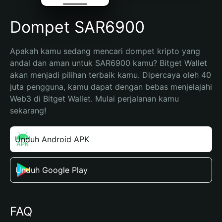
Dompet SAR6900
Apakah kamu sedang mencari dompet kripto yang 
andal dan aman untuk SAR6900 kamu? Bitget Wallet 
akan menjadi pilihan terbaik kamu. Dipercaya oleh 40 
juta pengguna, kamu dapat dengan bebas menjelajahi 
Web3 di Bitget Wallet. Mulai perjalanan kamu 
sekarang!
Unduh Android APK
Unduh Google Play
FAQ