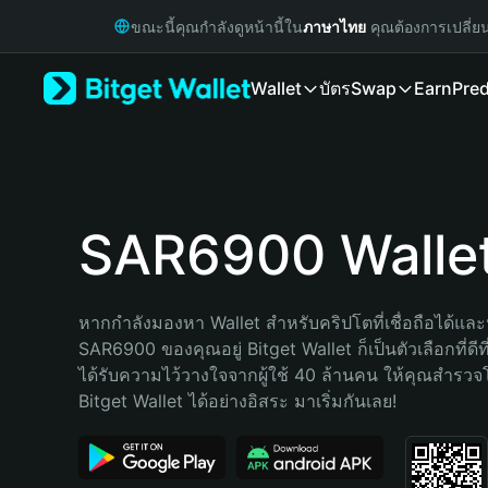
English
ขณะนี้คุณกำลังดูหน้านี้ใน
ภาษาไทย
คุณต้องการเปลี่ย
日本語
Tiếng Việt
Wallet
บัตร
Swap
Earn
Pred
Русский
Español (Latinoamérica)
Türkçe
Italiano
Français
Deutsch
SAR6900 Walle
简体中文
繁體中文
Português (Portugal)
หากกำลังมองหา Wallet สำหรับคริปโตที่เชื่อถือได้และป
Bahasa Indonesia
SAR6900 ของคุณอยู่ Bitget Wallet ก็เป็นตัวเลือกที่ดีที
ภาษาไทย
ได้รับความไว้วางใจจากผู้ใช้ 40 ล้านคน ให้คุณสำรว
हिन्दी
Bitget Wallet ได้อย่างอิสระ มาเริ่มกันเลย!
বাংলা
Español
Português (Brasil)
Español (Argentina)