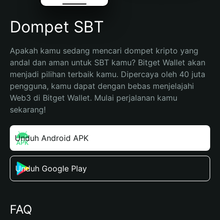
Dompet SBT
Apakah kamu sedang mencari dompet kripto yang 
andal dan aman untuk SBT kamu? Bitget Wallet akan 
menjadi pilihan terbaik kamu. Dipercaya oleh 40 juta 
pengguna, kamu dapat dengan bebas menjelajahi 
Web3 di Bitget Wallet. Mulai perjalanan kamu 
sekarang!
Unduh Android APK
Unduh Google Play
FAQ