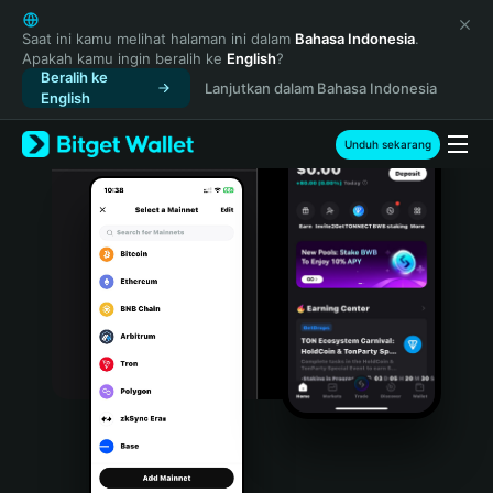
English
日本語
Saat ini kamu melihat halaman ini dalam
Bahasa Indonesia
.
Apakah kamu ingin beralih ke
English
?
Tiếng Việt
Beralih ke
Lanjutkan dalam Bahasa Indonesia
Русский
English
Español (Latinoamérica)
Türkçe
Unduh sekarang
Italiano
Français
Deutsch
简体中文
繁體中文
Português (Portugal)
Bahasa Indonesia
ภาษาไทย
हिन्दी
বাংলা
Español
Português (Brasil)
Español (Argentina)