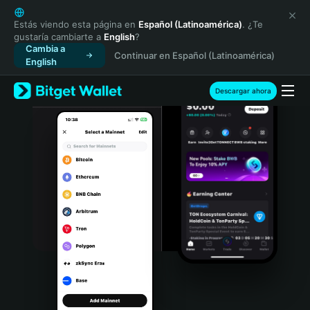
English
日本語
Estás viendo esta página en
Español (Latinoamérica)
. ¿Te
gustaría cambiarte a
English
?
Tiếng Việt
Cambia a
Continuar en Español (Latinoamérica)
Русский
English
Español (Latinoamérica)
Türkçe
Descargar ahora
Italiano
Français
Deutsch
简体中文
繁體中文
Português (Portugal)
Bahasa Indonesia
ภาษาไทย
हिन्दी
বাংলা
Español
Português (Brasil)
Español (Argentina)