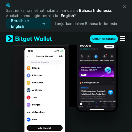
English
日本語
Saat ini kamu melihat halaman ini dalam
Bahasa Indonesia
.
Apakah kamu ingin beralih ke
English
?
Tiếng Việt
Beralih ke
Lanjutkan dalam Bahasa Indonesia
Русский
English
Español (Latinoamérica)
Türkçe
Unduh sekarang
Italiano
Français
Deutsch
简体中文
繁體中文
Português (Portugal)
Bahasa Indonesia
ภาษาไทย
हिन्दी
বাংলা
Español
Português (Brasil)
Español (Argentina)