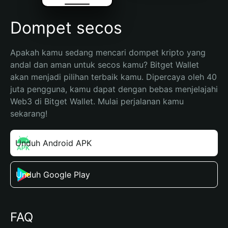
Dompet secos
Apakah kamu sedang mencari dompet kripto yang 
andal dan aman untuk secos kamu? Bitget Wallet 
akan menjadi pilihan terbaik kamu. Dipercaya oleh 40 
juta pengguna, kamu dapat dengan bebas menjelajahi 
Web3 di Bitget Wallet. Mulai perjalanan kamu 
sekarang!
Unduh Android APK
Unduh Google Play
FAQ