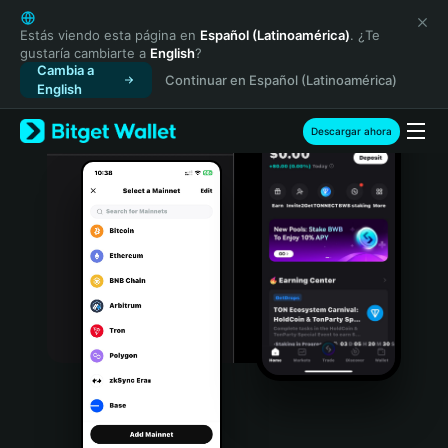
English
日本語
Estás viendo esta página en
Español (Latinoamérica)
. ¿Te
gustaría cambiarte a
English
?
Tiếng Việt
Cambia a
Continuar en Español (Latinoamérica)
Русский
English
Español (Latinoamérica)
Türkçe
Descargar ahora
Italiano
Français
Deutsch
简体中文
繁體中文
Português (Portugal)
Bahasa Indonesia
ภาษาไทย
हिन्दी
বাংলা
Español
Português (Brasil)
Español (Argentina)