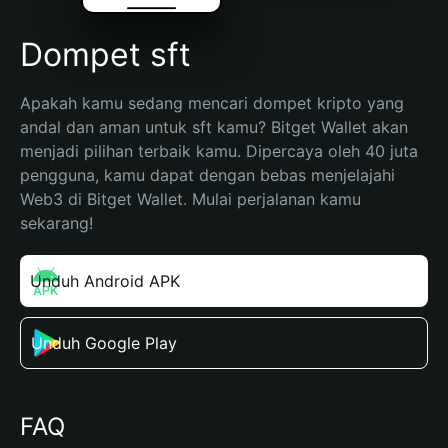
Dompet sft
Apakah kamu sedang mencari dompet kripto yang 
andal dan aman untuk sft kamu? Bitget Wallet akan 
menjadi pilihan terbaik kamu. Dipercaya oleh 40 juta 
pengguna, kamu dapat dengan bebas menjelajahi 
Web3 di Bitget Wallet. Mulai perjalanan kamu 
sekarang!
Unduh Android APK
Unduh Google Play
FAQ