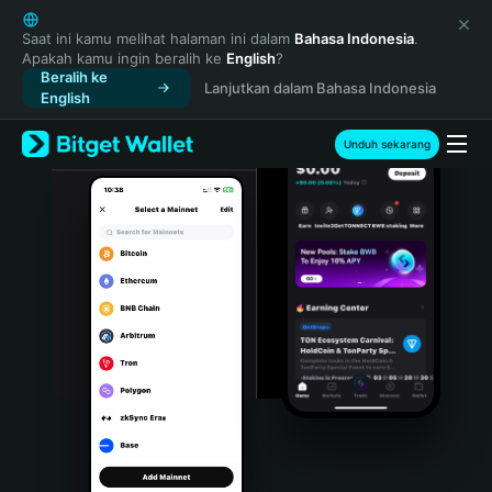
English
日本語
Saat ini kamu melihat halaman ini dalam
Bahasa Indonesia
.
Apakah kamu ingin beralih ke
English
?
Tiếng Việt
Beralih ke
Lanjutkan dalam Bahasa Indonesia
Русский
English
Español (Latinoamérica)
Türkçe
Unduh sekarang
Italiano
Français
Deutsch
简体中文
繁體中文
Português (Portugal)
Bahasa Indonesia
ภาษาไทย
हिन्दी
বাংলা
Español
Português (Brasil)
Español (Argentina)