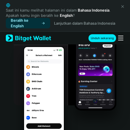
English
日本語
Saat ini kamu melihat halaman ini dalam
Bahasa Indonesia
.
Apakah kamu ingin beralih ke
English
?
Tiếng Việt
Beralih ke
Lanjutkan dalam Bahasa Indonesia
Русский
English
Español (Latinoamérica)
Türkçe
Unduh sekarang
Italiano
Français
Deutsch
简体中文
繁體中文
Português (Portugal)
Bahasa Indonesia
ภาษาไทย
हिन्दी
বাংলা
Español
Português (Brasil)
Español (Argentina)