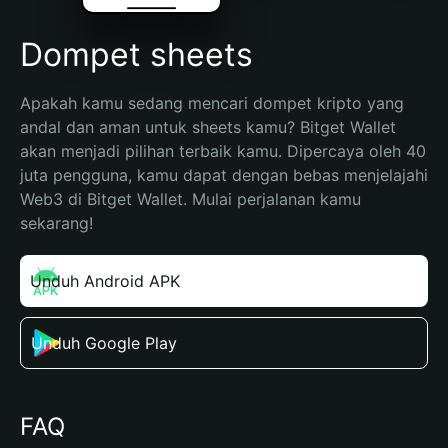
Dompet sheets
Apakah kamu sedang mencari dompet kripto yang 
andal dan aman untuk sheets kamu? Bitget Wallet 
akan menjadi pilihan terbaik kamu. Dipercaya oleh 40 
juta pengguna, kamu dapat dengan bebas menjelajahi 
Web3 di Bitget Wallet. Mulai perjalanan kamu 
sekarang!
Unduh Android APK
Unduh Google Play
FAQ