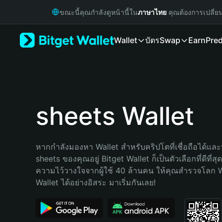
English
ขณะนี้คุณกำลังดูหน้านี้ใน
ภาษาไทย
คุณต้องการเปลี่ย
日本語
Tiếng Việt
Wallet
บัตร
Swap
Earn
Pred
Русский
Español (Latinoamérica)
Türkçe
Italiano
Français
Deutsch
sheets Wallet
简体中文
繁體中文
Português (Portugal)
หากกำลังมองหา Wallet สำหรับคริปโตที่เชื่อถือได้และป
Bahasa Indonesia
sheets ของคุณอยู่ Bitget Wallet ก็เป็นตัวเลือกที่ดีที่ส
ภาษาไทย
ความไว้วางใจจากผู้ใช้ 40 ล้านคน ให้คุณสำรวจโลก 
हिन्दी
Wallet ได้อย่างอิสระ มาเริ่มกันเลย!
বাংলা
Español
Português (Brasil)
Español (Argentina)