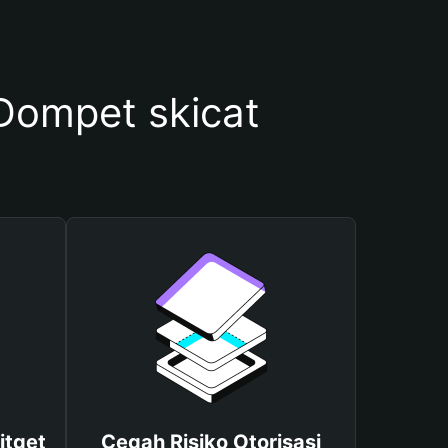
ompet skicat
itget
Cegah Risiko Otorisasi