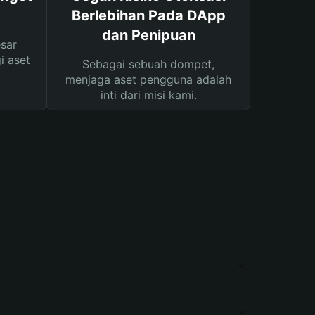
Berlebihan Pada DApp
dan Penipuan
sar
i aset
Sebagai sebuah dompet,
menjaga aset pengguna adalah
inti dari misi kami.