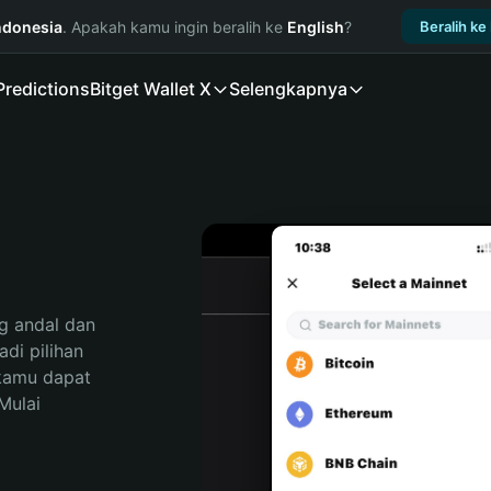
ndonesia
. Apakah kamu ingin beralih ke
English
?
Beralih ke
Predictions
Bitget Wallet X
Selengkapnya
 andal dan 
i pilihan 
kamu dapat 
ulai 