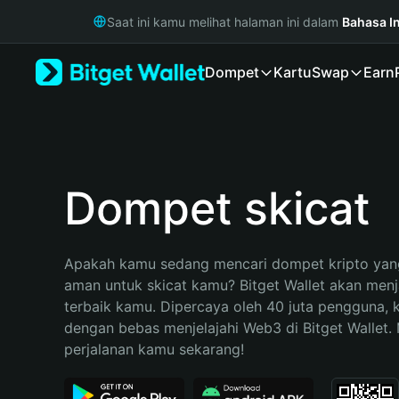
English
Saat ini kamu melihat halaman ini dalam
Bahasa I
日本語
Tiếng Việt
Dompet
Kartu
Swap
Earn
Русский
Español (Latinoamérica)
Türkçe
Italiano
Français
Deutsch
Dompet skicat
简体中文
繁體中文
Português (Portugal)
Apakah kamu sedang mencari dompet kripto yang
Bahasa Indonesia
aman untuk skicat kamu? Bitget Wallet akan menjad
ภาษาไทย
terbaik kamu. Dipercaya oleh 40 juta pengguna, 
हिन्दी
dengan bebas menjelajahi Web3 di Bitget Wallet. M
বাংলা
perjalanan kamu sekarang!
Español
Português (Brasil)
Español (Argentina)