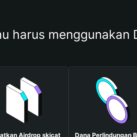
u harus menggunakan D
atkan Airdrop skicat
Dana Perlindungan B