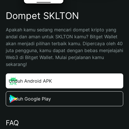
Dompet SKLTON
Apakah kamu sedang mencari dompet kripto yang 
andal dan aman untuk SKLTON kamu? Bitget Wallet 
akan menjadi pilihan terbaik kamu. Dipercaya oleh 40 
juta pengguna, kamu dapat dengan bebas menjelajahi 
Web3 di Bitget Wallet. Mulai perjalanan kamu 
sekarang!
Unduh Android APK
Unduh Google Play
FAQ