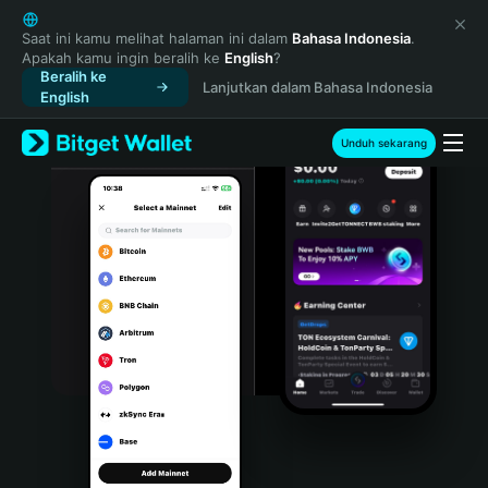
English
日本語
Saat ini kamu melihat halaman ini dalam
Bahasa Indonesia
.
Apakah kamu ingin beralih ke
English
?
Tiếng Việt
Beralih ke
Lanjutkan dalam Bahasa Indonesia
Русский
English
Español (Latinoamérica)
Türkçe
Unduh sekarang
Italiano
Français
Deutsch
简体中文
繁體中文
Português (Portugal)
Bahasa Indonesia
ภาษาไทย
हिन्दी
বাংলা
Español
Português (Brasil)
Español (Argentina)