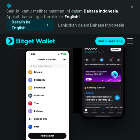
English
日本語
Saat ini kamu melihat halaman ini dalam
Bahasa Indonesia
.
Apakah kamu ingin beralih ke
English
?
Tiếng Việt
Beralih ke
Lanjutkan dalam Bahasa Indonesia
Русский
English
Español (Latinoamérica)
Türkçe
Unduh sekarang
Italiano
Français
Deutsch
简体中文
繁體中文
Português (Portugal)
Bahasa Indonesia
ภาษาไทย
हिन्दी
বাংলা
Español
Português (Brasil)
Español (Argentina)