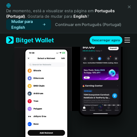
English
日本語
De momento, está a visualizar esta página em
Português
(Portugal)
. Gostaria de mudar para
English
?
Tiếng Việt
Mudar para
Continuar em Português (Portugal)
Русский
English
Español (Latinoamérica)
Türkçe
Descarregar agora
Italiano
Français
Deutsch
简体中文
繁體中文
Português (Portugal)
Bahasa Indonesia
ภาษาไทย
हिन्दी
বাংলা
Español
Português (Brasil)
Español (Argentina)