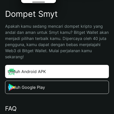
Dompet Smyt
Apakah kamu sedang mencari dompet kripto yang 
andal dan aman untuk Smyt kamu? Bitget Wallet akan 
menjadi pilihan terbaik kamu. Dipercaya oleh 40 juta 
pengguna, kamu dapat dengan bebas menjelajahi 
Web3 di Bitget Wallet. Mulai perjalanan kamu 
sekarang!
Unduh Android APK
Unduh Google Play
FAQ