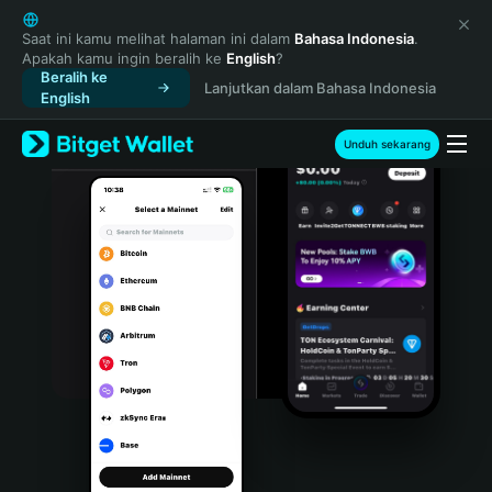
English
日本語
Saat ini kamu melihat halaman ini dalam
Bahasa Indonesia
.
Apakah kamu ingin beralih ke
English
?
Tiếng Việt
Beralih ke
Lanjutkan dalam Bahasa Indonesia
Русский
English
Español (Latinoamérica)
Türkçe
Unduh sekarang
Italiano
Français
Deutsch
简体中文
繁體中文
Português (Portugal)
Bahasa Indonesia
ภาษาไทย
हिन्दी
বাংলা
Español
Português (Brasil)
Español (Argentina)