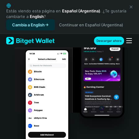
English
日本語
Estás viendo esta página en
Español (Argentina)
. ¿Te gustaría
cambiarte a
English
?
Tiếng Việt
Cambia a English
Continuar en Español (Argentina)
Русский
Español (Latinoamérica)
Türkçe
Descargar ahora
Italiano
Français
Deutsch
简体中文
繁體中文
Português (Portugal)
Bahasa Indonesia
ภาษาไทย
हिन्दी
বাংলা
Español
Português (Brasil)
Español (Argentina)