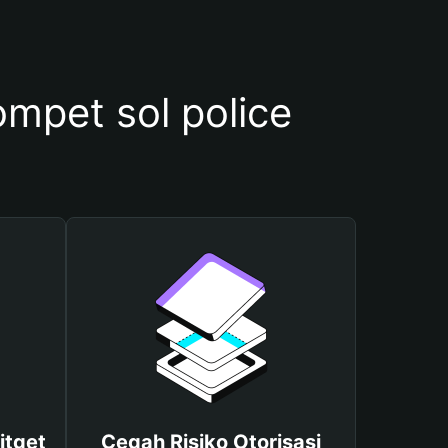
pet sol police
itget
Cegah Risiko Otorisasi