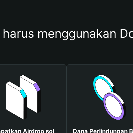
harus menggunakan Dom
patkan Airdrop sol
Dana Perlindungan B