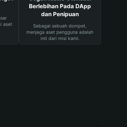
Berlebihan Pada DApp
dan Penipuan
sar
i aset
Sebagai sebuah dompet,
menjaga aset pengguna adalah
inti dari misi kami.