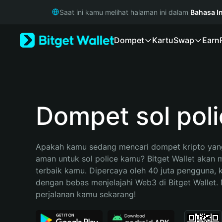
English
Saat ini kamu melihat halaman ini dalam
Bahasa I
日本語
Tiếng Việt
Dompet
Kartu
Swap
Earn
Русский
Español (Latinoamérica)
Türkçe
Italiano
Français
Deutsch
Dompet sol poli
简体中文
繁體中文
Português (Portugal)
Apakah kamu sedang mencari dompet kripto yang
Bahasa Indonesia
aman untuk sol police kamu? Bitget Wallet akan me
ภาษาไทย
terbaik kamu. Dipercaya oleh 40 juta pengguna, 
हिन्दी
dengan bebas menjelajahi Web3 di Bitget Wallet. M
বাংলা
perjalanan kamu sekarang!
Español
Português (Brasil)
Español (Argentina)