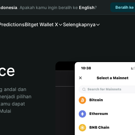
ndonesia
. Apakah kamu ingin beralih ke
English
?
Beralih ke
Predictions
Bitget Wallet X
Selengkapnya
ce
 andal dan 
njadi pilihan 
kamu dapat 
ulai 