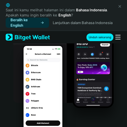
English
日本語
Saat ini kamu melihat halaman ini dalam
Bahasa Indonesia
.
Apakah kamu ingin beralih ke
English
?
Tiếng Việt
Beralih ke
Lanjutkan dalam Bahasa Indonesia
Русский
English
Español (Latinoamérica)
Türkçe
Unduh sekarang
Italiano
Français
Deutsch
简体中文
繁體中文
Português (Portugal)
Bahasa Indonesia
ภาษาไทย
हिन्दी
বাংলা
Español
Português (Brasil)
Español (Argentina)