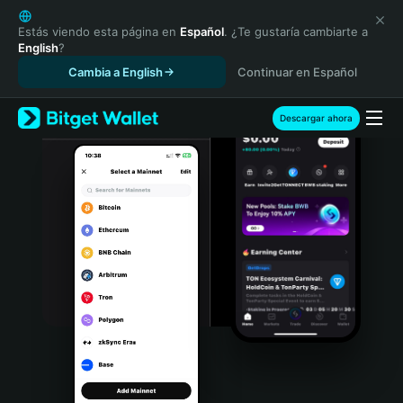
English
日本語
Estás viendo esta página en
Español
. ¿Te gustaría cambiarte a
English
?
Tiếng Việt
Cambia a English
Continuar en Español
Русский
Español (Latinoamérica)
Türkçe
Descargar ahora
Italiano
Français
Deutsch
简体中文
繁體中文
Português (Portugal)
Bahasa Indonesia
ภาษาไทย
हिन्दी
বাংলা
Español
Português (Brasil)
Español (Argentina)