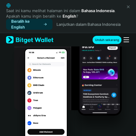
English
日本語
Saat ini kamu melihat halaman ini dalam
Bahasa Indonesia
.
Apakah kamu ingin beralih ke
English
?
Tiếng Việt
Beralih ke
Lanjutkan dalam Bahasa Indonesia
Русский
English
Español (Latinoamérica)
Türkçe
Unduh sekarang
Italiano
Français
Deutsch
简体中文
繁體中文
Português (Portugal)
Bahasa Indonesia
ภาษาไทย
हिन्दी
বাংলা
Español
Português (Brasil)
Español (Argentina)