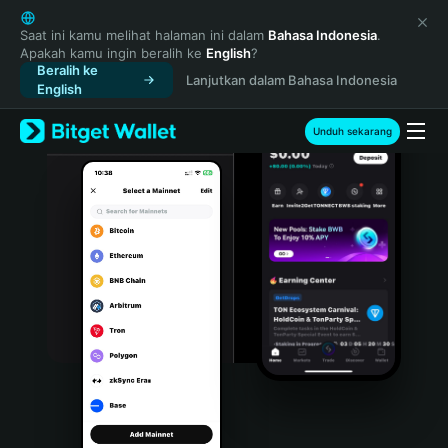
English
日本語
Saat ini kamu melihat halaman ini dalam
Bahasa Indonesia
.
Apakah kamu ingin beralih ke
English
?
Tiếng Việt
Beralih ke
Lanjutkan dalam Bahasa Indonesia
Русский
English
Español (Latinoamérica)
Türkçe
Unduh sekarang
Italiano
Français
Deutsch
简体中文
繁體中文
Português (Portugal)
Bahasa Indonesia
ภาษาไทย
हिन्दी
বাংলা
Español
Português (Brasil)
Español (Argentina)