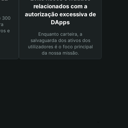
relacionados com a
autorização excessiva de
e 300
DApps
ra
vos e
Enquanto carteira, a
salvaguarda dos ativos dos
utilizadores é o foco principal
da nossa missão.