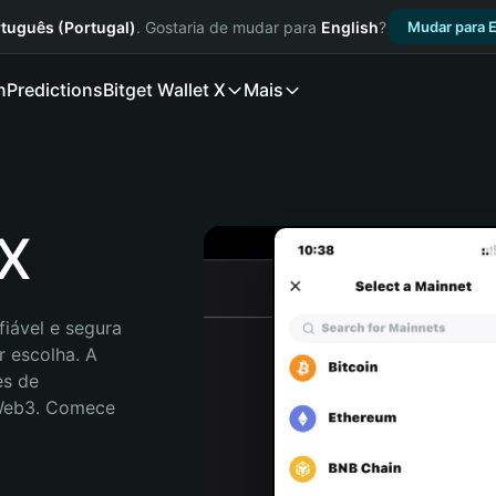
tuguês (Portugal)
. Gostaria de mudar para
English
?
Mudar para E
n
Predictions
Bitget Wallet X
Mais
LX
iável e segura 
 escolha. A 
s de 
 Web3. Comece 