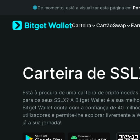
English
De momento, está a visualizar esta página em
Por
日本語
Tiếng Việt
Carteira
Cartão
Swap
Ear
Русский
Español (Latinoamérica)
Türkçe
Italiano
Français
Deutsch
Carteira de SS
简体中文
繁體中文
Português (Portugal)
Está à procura de uma carteira de criptomoedas f
Bahasa Indonesia
para os seus SSLX? A Bitget Wallet é a sua melhor
ภาษาไทย
Bitget Wallet conta com a confiança de 40 milhõe
हिन्दी
utilizadores e permite-lhe explorar livremente a
বাংলা
já a sua jornada!
Español
Português (Brasil)
Español (Argentina)