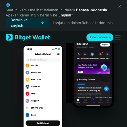
English
日本語
Saat ini kamu melihat halaman ini dalam
Bahasa Indonesia
.
Apakah kamu ingin beralih ke
English
?
Tiếng Việt
Beralih ke
Lanjutkan dalam Bahasa Indonesia
Русский
English
Español (Latinoamérica)
Türkçe
Unduh sekarang
Italiano
Français
Deutsch
简体中文
繁體中文
Português (Portugal)
Bahasa Indonesia
ภาษาไทย
हिन्दी
বাংলা
Español
Português (Brasil)
Español (Argentina)