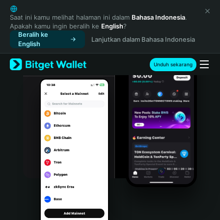
English
日本語
Saat ini kamu melihat halaman ini dalam
Bahasa Indonesia
.
Apakah kamu ingin beralih ke
English
?
Tiếng Việt
Beralih ke
Lanjutkan dalam Bahasa Indonesia
Русский
English
Español (Latinoamérica)
Türkçe
Unduh sekarang
Italiano
Français
Deutsch
简体中文
繁體中文
Português (Portugal)
Bahasa Indonesia
ภาษาไทย
हिन्दी
বাংলা
Español
Português (Brasil)
Español (Argentina)