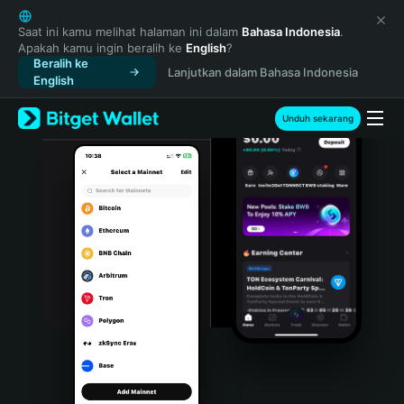
English
日本語
Saat ini kamu melihat halaman ini dalam
Bahasa Indonesia
.
Apakah kamu ingin beralih ke
English
?
Tiếng Việt
Beralih ke
Lanjutkan dalam Bahasa Indonesia
Русский
English
Español (Latinoamérica)
Türkçe
Unduh sekarang
Italiano
Français
Deutsch
简体中文
繁體中文
Português (Portugal)
Bahasa Indonesia
ภาษาไทย
हिन्दी
বাংলা
Español
Português (Brasil)
Español (Argentina)