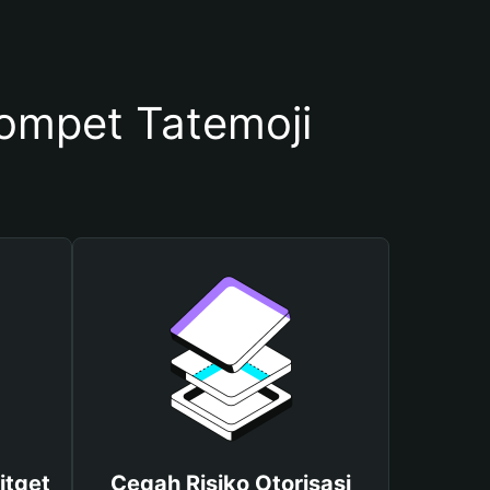
mpet Tatemoji
itget
Cegah Risiko Otorisasi