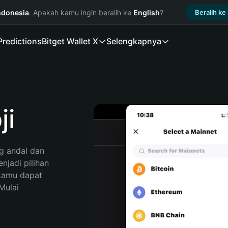
ndonesia
. Apakah kamu ingin beralih ke
English
?
Beralih ke
Predictions
Bitget Wallet X
Selengkapnya
ji
 andal dan 
jadi pilihan 
kamu dapat 
ulai 