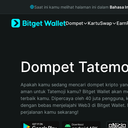
English
Saat ini kamu melihat halaman ini dalam
Bahasa I
日本語
Tiếng Việt
Dompet
Kartu
Swap
Earn
Русский
Español (Latinoamérica)
Türkçe
Italiano
Français
Deutsch
Dompet Tatemo
简体中文
繁體中文
Português (Portugal)
Apakah kamu sedang mencari dompet kripto yang
Bahasa Indonesia
aman untuk Tatemoji kamu? Bitget Wallet akan men
ภาษาไทย
terbaik kamu. Dipercaya oleh 40 juta pengguna, 
हिन्दी
dengan bebas menjelajahi Web3 di Bitget Wallet. M
বাংলা
perjalanan kamu sekarang!
Español
Português (Brasil)
Español (Argentina)