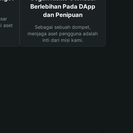
Berlebihan Pada DApp
dan Penipuan
sar
i aset
Sebagai sebuah dompet,
menjaga aset pengguna adalah
inti dari misi kami.