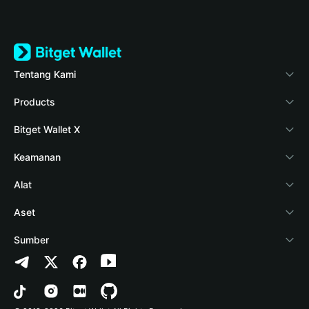
Tentang Kami
Bitget Wallet
Products
Blog
Crypto Card
Bitget Wallet X
Verifikasi keaslian
Stablecoin Earn
Pengembang
Keamanan
Berita kripto
Payfi Crypto
Hubungkan dompet
Dana perlindungan
Alat
Pusat Bantuan
Crypto Swap API
Bitget Wallet Pay
Teknologi keamanan
Beli kripto
Aset
Hubungi Kami
Altcoin Season Index
Listing proyek
Deteksi otorisasi
Arbitrum
Sumber
Sumber merek
Prediction Markets
Deteksi kontrak
Avalanche
Kebijakan Privasi
Karier
DApp
Transfer batch
Bitcoin
Persetujuan Pengguna