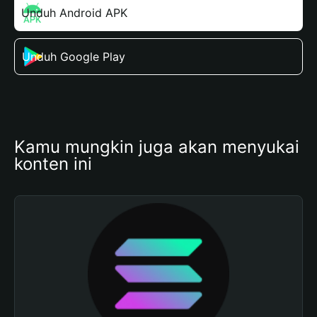
Unduh Android APK
Unduh Google Play
Kamu mungkin juga akan menyukai 
konten ini