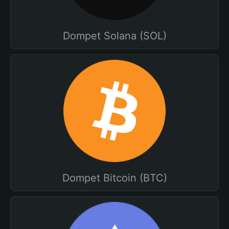
Dompet Solana (SOL)
Dompet Bitcoin (BTC)