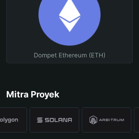
Dompet Ethereum (ETH)
Mitra Proyek