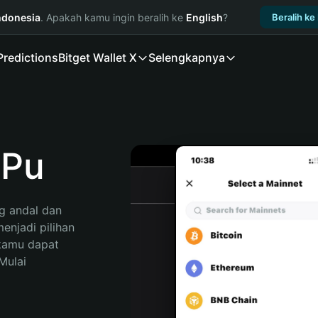
ndonesia
. Apakah kamu ingin beralih ke
English
?
Beralih ke
Predictions
Bitget Wallet X
Selengkapnya
gPu
 andal dan 
njadi pilihan 
kamu dapat 
ulai 