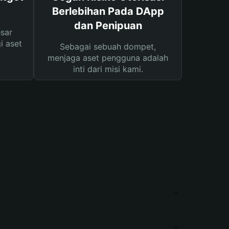
Berlebihan Pada DApp
dan Penipuan
sar
i aset
Sebagai sebuah dompet,
menjaga aset pengguna adalah
inti dari misi kami.