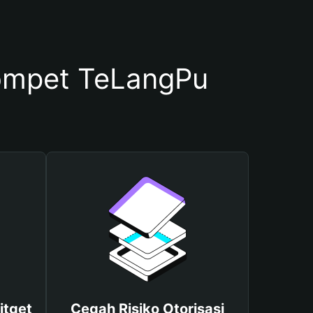
ompet TeLangPu
itget
Cegah Risiko Otorisasi