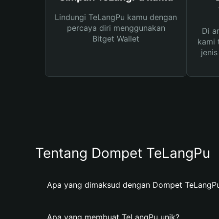
Lindungi TeLangPu kamu dengan
percaya diri menggunakan
Di a
Bitget Wallet
kami 
jeni
Tentang Dompet TeLangPu
Apa yang dimaksud dengan Dompet TeLangP
Apa yang membuat TeLangPu unik?