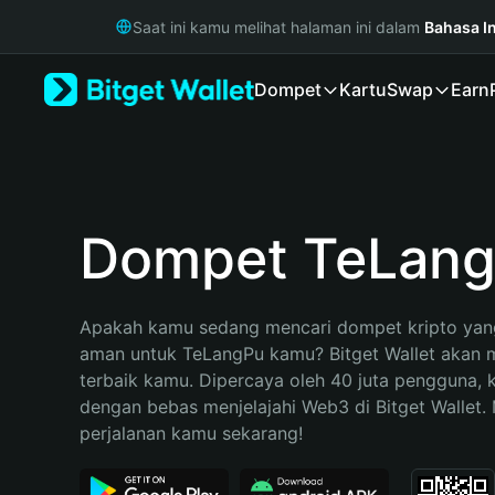
English
Saat ini kamu melihat halaman ini dalam
Bahasa I
日本語
Tiếng Việt
Dompet
Kartu
Swap
Earn
Русский
Español (Latinoamérica)
Türkçe
Italiano
Français
Deutsch
Dompet TeLan
简体中文
繁體中文
Português (Portugal)
Apakah kamu sedang mencari dompet kripto yang
Bahasa Indonesia
aman untuk TeLangPu kamu? Bitget Wallet akan me
ภาษาไทย
terbaik kamu. Dipercaya oleh 40 juta pengguna, 
हिन्दी
dengan bebas menjelajahi Web3 di Bitget Wallet. M
বাংলা
perjalanan kamu sekarang!
Español
Português (Brasil)
Español (Argentina)